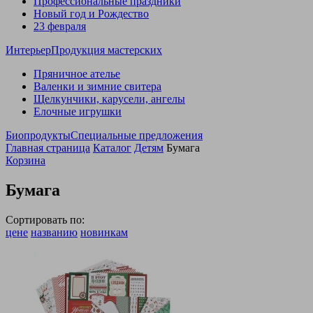
Профессиональные праздники
Новый год и Рождество
23 февраля
Интерьер
Продукция мастерских
Пряничное ателье
Валенки и зимние свитера
Щелкунчики, карусели, ангелы
Елочные игрушки
Биопродукты
Специальные предложения
Главная страница
Каталог
Детям
Бумага
Корзина
Бумага
Сортировать по:
цене
названию
новинкам