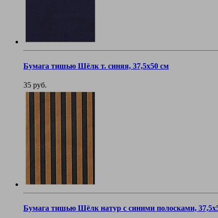
Бумага тишью Шёлк т. синяя, 37,5х50 см
35 руб.
Бумага тишью Шёлк натур с синими полосками, 37,5х