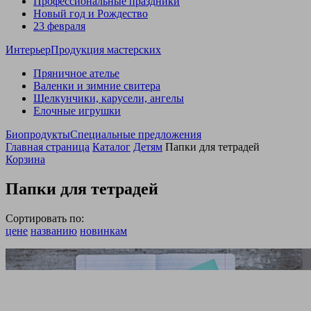
Профессиональные праздники
Новый год и Рождество
23 февраля
Интерьер
Продукция мастерских
Пряничное ателье
Валенки и зимние свитера
Щелкунчики, карусели, ангелы
Елочные игрушки
Биопродукты
Специальные предложения
Главная страница
Каталог
Детям
Папки для тетрадей
Корзина
Папки для тетрадей
Сортировать по:
цене
названию
новинкам