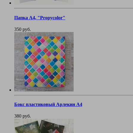
Папка А4, "Propycolor"
350 руб.
Бокс пластиковый Арлекин А4
380 руб.